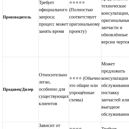
Требует
⭐⭐⭐⭐⭐
технические
официального
(Полностью
консультации
запроса;
соответствует
Производитель
оригинальны
процесс может
оригинальному
запчасти и
занять время
проекту)
обновлённые
версии черте
Может
предложить
Относительно
⭐⭐⭐⭐ (Обычно
консультации
легко,
это общие или
обслуживани
особенно для
Продавец/Дилер
упрощённые
поставку
существующих
схемы)
запчастей ил
клиентов
выездное
обслуживани
Зависит от
⭐⭐⭐⭐
Требует