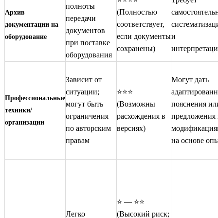
полноты
(Полностью
самостоятель
Архив
передачи
соответствует,
систематизац
документации на
документов
если документы
и
оборудование
при поставке
сохранены)
интерпретац
оборудования
Зависит от
Могут дать
ситуации;
⭐⭐⭐
адаптирован
Профессиональные
могут быть
(Возможны
пояснения ил
техники/
ограничения
расхождения в
предложения 
организации
по авторским
версиях)
модификация
правам
на основе оп
⭐ — ⭐⭐
Легко
(Высокий риск;