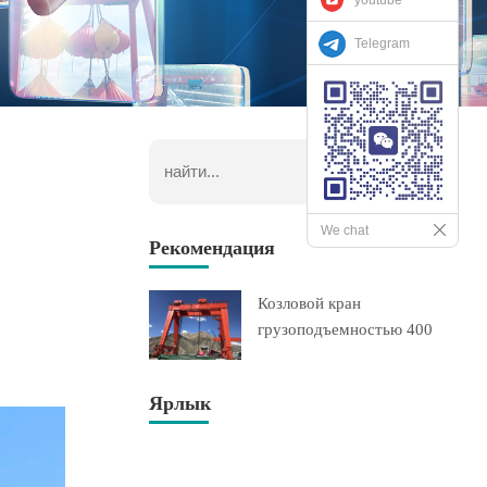
Telegram
We chat
Рекомендация
Козловой кран
грузоподъемностью 400
тонн экспортир
Ярлык